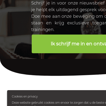
Schrijf je in voor onze nieuwsbrie
je helpt elk uitdagend gesprek voo
Doe mee aan onze beweging om op
staan en krijg exclusieve toega
trainingen.
Ik schrijf me in en ont
Cookies en privacy
Deze website gebruikt cookies om ervoor te zorgen dat u de beste e
Met onze reeks trainingen willen we