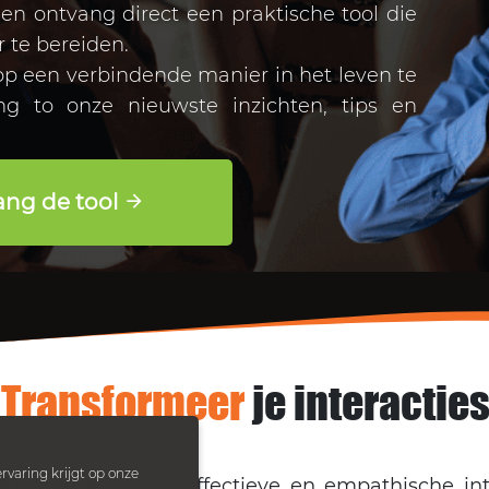
f en ontvang direct een praktische tool die
r te bereiden.
 een verbindende manier in het leven te
ng to onze nieuwste inzichten, tips en
vang de tool
Transformeer
je interactie
rvaring krijgt op onze
 tot de kern van effectieve en empathische inte