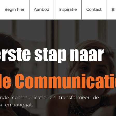
Begin hier
Aanbod
Inspiratie
Contact
rste stap naar
de Communicati
ende communicatie en transformeer de
ekken aangaat.