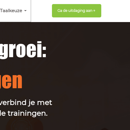
Taalkeuze
Ga de uitdaging aan
groei:
gen
 verbind je met
e trainingen.