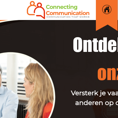
Ontde
on
Versterk je va
anderen op o