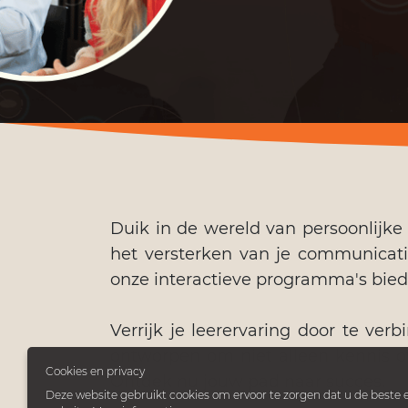
Duik in de wereld van persoonlijke
het versterken van je communicatie
onze interactieve programma's bied
Verrijk je leerervaring door te ve
ontworpen om niet alleen kennis o
Cookies en privacy
Ontdek nu jouw pad naar succes.
Deze website gebruikt cookies om ervoor te zorgen dat u de beste e