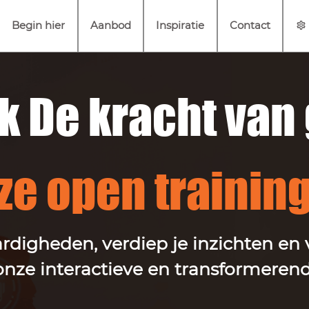
Begin hier
Aanbod
Inspiratie
Contact
k De kracht van 
ze open trainin
ardigheden, verdiep je inzichten en
nze interactieve en transformerend