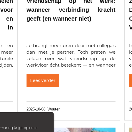
elen
Vriendschap op het werk:
voor
wanneer verbinding kracht
 en
geeft (en wanneer niet)
d in
en en
Je brengt meer uren door met collega's
I
meer
dan met je partner. Toch praten we
l
turele
zelden over wat vriendschap op de
v
jden,
werkvloer écht betekent — en wanneer
e
dures,
die vriendschap plots averechts
v
f voor
werkt.Nieuw onderzoek van Wang, Jiao,
I
Lees verder
edures
Chen en Li (2025) toont iets verrassends:
D
 de
vriendschap op het werk
e
2025-10-08
Wouter
2
rvaring krijgt op onze