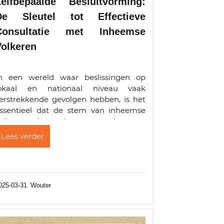
Zelfbepaalde Besluitvorming:
De Sleutel tot Effectieve
Consultatie met Inheemse
Volkeren
n een wereld waar beslissingen op
okaal en nationaal niveau vaak
erstrekkende gevolgen hebben, is het
ssentieel dat de stem van inheemse
olkeren niet verloren gaat. Amnesty
nternational’s gids “Self-Determined
Lees verder
ecision-Making” biedt onderzoekers
en diepgaande leidraad om t
025-03-31
Wouter