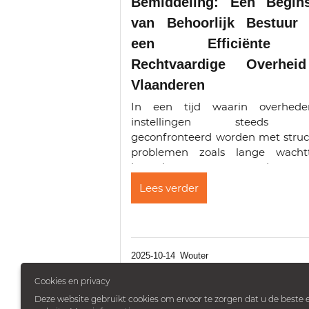
Bemiddeling: Een Begins
van Behoorlijk Bestuur 
een Efficiënte
Rechtvaardige Overhei
Vlaanderen
In een tijd waarin overhed
instellingen steeds 
geconfronteerd worden met struc
problemen zoals lange wachtti
hoge kosten en vertraagde proce
wint bemiddeling als alternatie
Lees verder
traditionele gerechtelijke proc
aan belang. De Vlaamse overheid,
2025-10-14
Wouter
Cookies en privacy
Deze website gebruikt cookies om ervoor te zorgen dat u de beste e