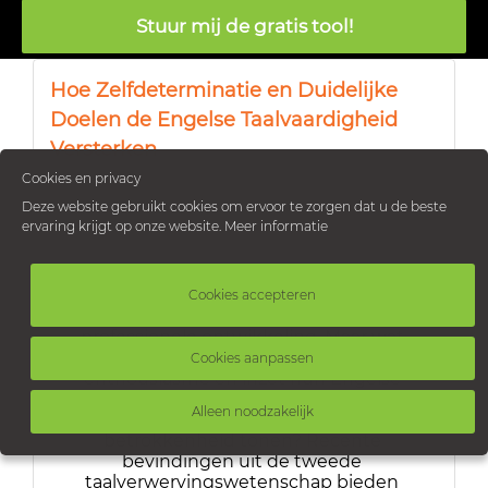
Stuur mij de gratis tool!
Hoe Zelfdeterminatie en Duidelijke
Doelen de Engelse Taalvaardigheid
Versterken
Cookies en privacy
Deze website gebruikt cookies om ervoor te zorgen dat u de beste
ervaring krijgt op onze website.
Meer informatie
Engels leren is voor veel Vlaamse 
scholieren en volwassenen een cruciaal 
Cookies accepteren
onderdeel van hun onderwijs en 
professionele ontwikkeling. Maar wat 
maakt dat sommige leerlingen met 
Cookies aanpassen
enthousiasme en inzet hun Engelse 
lessen volgen, terwijl anderen juist 
Alleen noodzakelijk
kampen met verveling en minder 
betrokkenheid tonen? Recente 
bevindingen uit de tweede 
taalverwervingswetenschap bieden 