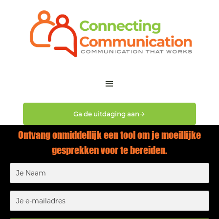
Ga de uitdaging aan
Ontvang onmiddellijk een tool om je moeillijke
gesprekken voor te bereiden.